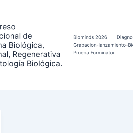
greso
cional de
Biominds 2026
Diagno
a Biológica,
Grabacion-lanzamiento-B
al, Regenerativa
Prueba Forminator
ología Biológica.